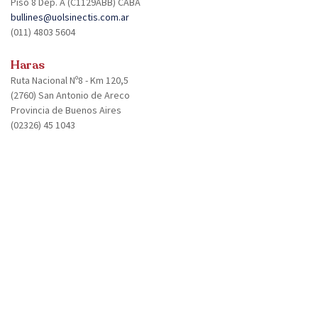
Piso 8 Dep. A (C1129ABB) CABA
bullines@uolsinectis.com.ar
(011) 4803 5604
Haras
Ruta Nacional Nº8 - Km 120,5
(2760) San Antonio de Areco
Provincia de Buenos Aires
(02326) 45 1043