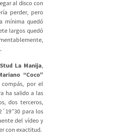
egar al disco con
ría perder, pero
aja mínima quedó
ete largos quedó
lamentablemente,
.
Stud
La Manija
,
Mariano “Coco”
y compás, por el
a ha salido a las
s, dos terceros,
 2´19”30 para los
ente del vídeo y
r con exactitud.