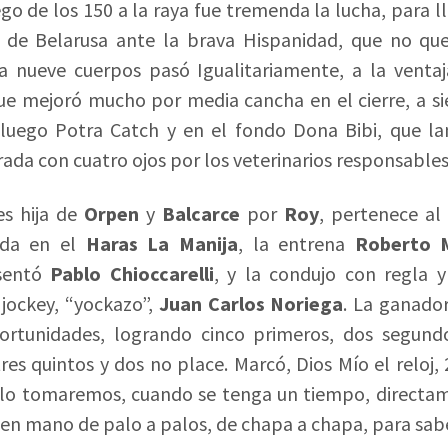
ego de los 150 a la raya fue tremenda la lucha, para ll
de Belarusa ante la brava Hispanidad, que no que
 a nueve cuerpos pasó Igualitariamente, a la vent
ue mejoró mucho por media cancha en el cierre, a si
d, luego Potra Catch y en el fondo Dona Bibi, que 
rada con cuatro ojos por los veterinarios responsables
es hija de
Orpen
y
Balcarce
por
Roy
, pertenece al
iada en el
Haras La Manija
, la entrena
Roberto 
esentó
Pablo Chioccarelli
, y la condujo con regla 
 jockey, “yockazo”,
Juan Carlos Noriega
. La ganador
ortunidades, logrando cinco primeros, dos segundo
tres quintos y dos no place. Marcó, Dios Mío el reloj,
 lo tomaremos, cuando se tenga un tiempo, directam
n mano de palo a palos, de chapa a chapa, para sabe