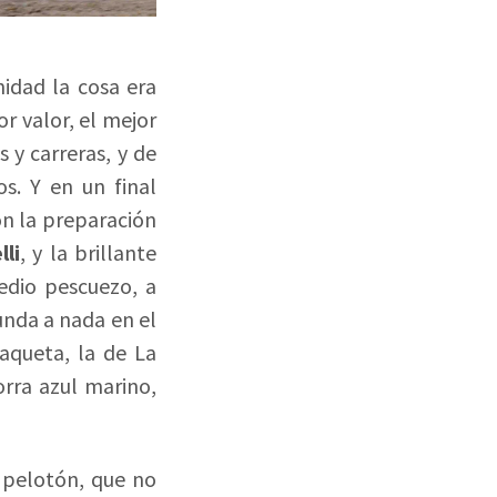
idad la cosa era
r valor, el mejor
 y carreras, y de
s. Y en un final
n la preparación
lli
, y la brillante
edio pescuezo, a
unda a nada en el
aqueta, la de La
orra azul marino,
l pelotón, que no