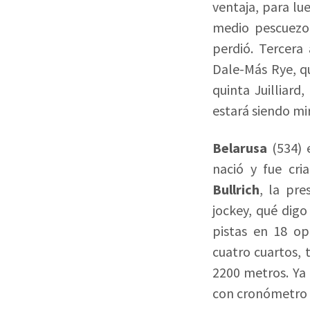
ventaja, para lu
medio pescuezo 
perdió. Tercera
Dale-Más Rye, q
quinta Juilliar
estará siendo mi
Belarusa
(534) 
nació y fue cr
Bullrich
, la pr
jockey, qué digo
pistas en 18 op
cuatro cuartos, 
2200 metros. Ya
con cronómetro e