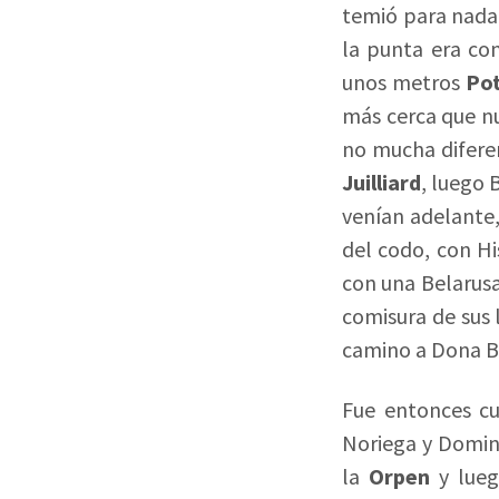
temió para nada 
la punta era con
unos metros
Po
más cerca que 
no mucha diferen
Juilliard
, luego 
venían adelante
del codo, con Hi
con una Belarusa
comisura de sus 
camino a Dona Bib
Fue entonces cu
Noriega y Domin
la
Orpen
y lueg