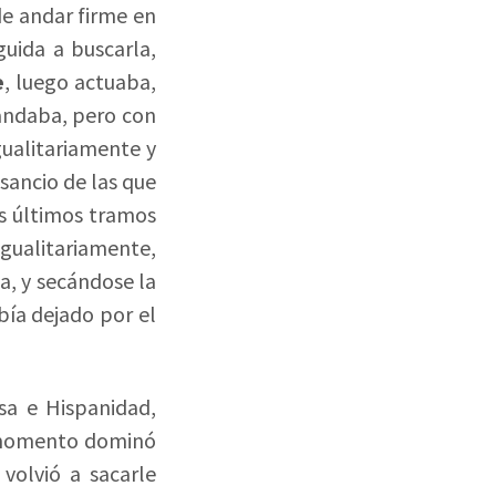
de andar firme en
guida a buscarla,
e
, luego actuaba,
andaba, pero con
gualitariamente y
nsancio de las que
los últimos tramos
Igualitariamente,
a, y secándose la
bía dejado por el
sa e Hispanidad,
n momento dominó
, volvió a sacarle