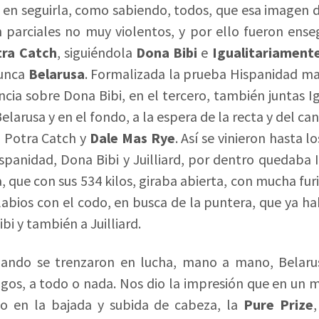
en seguirla, como sabiendo, todos, que esa imagen 
 parciales no muy violentos, y por ello fueron ense
tra Catch
, siguiéndola
Dona Bibi
e
Igualitariament
nunca
Belarusa
. Formalizada la prueba Hispanidad m
cia sobre Dona Bibi, en el tercero, también juntas I
Belarusa y en el fondo, a la espera de la recta y del ca
, Potra Catch y
Dale Mas Rye
. Así se vinieron hasta 
spanidad, Dona Bibi y Juilliard, por dentro quedaba 
, que con sus 534 kilos, giraba abierta, con mucha furi
labios con el codo, en busca de la puntera, que ya ha
i y también a Juilliard.
ando se trenzaron en lucha, mano a mano, Belaru
gos, a todo o nada. Nos dio la impresión que en u
o en la bajada y subida de cabeza, la
Pure Prize