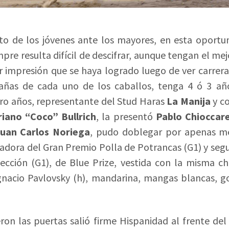
to de los jóvenes ante los mayores, en esta oportun
pre resulta difícil de descifrar, aunque tengan el mejo
or impresión que se haya logrado luego de ver carreras
añas de cada uno de los caballos, tenga 4 ó 3 año
tro años, representante del Stud Haras
La Manija
y co
iano “Coco” Bullrich
, la presentó
Pablo Chioccare
uan Carlos Noriega
, pudo doblegar por apenas m
nadora del Gran Premio Polla de Potrancas (G1) y seg
ección (G1), de Blue Prize, vestida con la misma ch
Ignacio Pavlovsky (h), mandarina, mangas blancas, g
ron las puertas salió firme Hispanidad al frente de