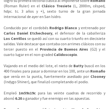
logró su primera victoria clásica al imponerse sobre
Romaño
(Roman Ruler) en el
Clásico Tresiete
(L, 2000m, césped,
hdpc. tc. 3 años y +), sexto turno de la gran jornada
internacional de ayer en San Isidro.
Conducido por el cordobés
Rodrigo Blanco
y entrenado por
Carlos Daniel Etchechoury
, el defensor de la caballeriza
Los Cerrillos
se quedó así con su cuarto triunfo en diecisiete
salidas. Vale destacar que contaba con arrimes clásicos con su
tercer puesto en el
Provincia de Buenos Aires
(G2) y el
cuarto lugar en el non-graded
Calidoscopio
.
Viajando en el medio del lote, el nieto de
Batty
buscó en los
400 finales para pasar a dominar en los 100, ante un
Romaño
que venía en la punta, fuertemente asediado por
Clooney
(Indygo Shiner), que finalizó completando el podio.
Empleó
1m59s19c
para las veinte cuadras de recorrido y
abonó
6.20
a ganador y fue enemigo en las apuestas.