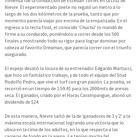
Inmensa fue la conducción de Esteban Torres en la cruz de
Nievre. El experimentado jinete no regaló un metro a lo
largo de los dos kilómetros de la prueba, tanto que por
momento parecía viajar por encima de la empalizada. En el
ingreso a la recta final, el conocido ‘Chuchú’ lo mandó de
firme a su conducido, poniéndolo a correr desde los 500
finales y mostrando todo su rigor para lograr dominar por
cabeza al favorito Dreaman, que parecía correr con el triunfo
asegurado.
El espejo desató la locura de su entrenador Edgardo Martucci,
que hizo un fantástico trabajo, y de todo el equipo del Stud
Rodolfo Pedro, que vive el turf con gran pasión. La prueba, se
recorrió en un tiempo de 1:59.41 para los 2000mts de arenas
seca. El ganador, criado por el Haras Carampangue, abonó un
dividendo de $24.
De esta manera, Nievre saltó de la de ‘ganadores de 1 y 2’ a la
máxima escala internacional logrando una victoria que lo
ubica en la cima de los adultos, en lo que respecta a las
carreras de fondo en la arena. ¡Le tenían mucha fe!