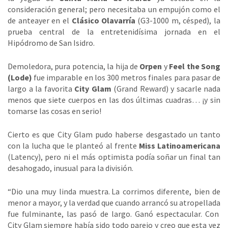
consideración general; pero necesitaba un empujón como el
de anteayer en el
Clásico Olavarría
(G3-1000 m, césped), la
prueba central de la entretenidísima jornada en el
Hipódromo de San Isidro.
Demoledora, pura potencia, la hija de
Orpen
y
Feel the Song
(Lode)
fue imparable en los 300 metros finales para pasar de
largo a la favorita
City Glam
(Grand Reward) y sacarle nada
menos que siete cuerpos en las dos últimas cuadras… ¡y sin
tomarse las cosas en serio!
Cierto es que City Glam pudo haberse desgastado un tanto
con la lucha que le planteó al frente
Miss Latinoamericana
(Latency), pero ni el más optimista podía soñar un final tan
desahogado, inusual para la división.
“Dio una muy linda muestra. La corrimos diferente, bien de
menor a mayor, y la verdad que cuando arrancó su atropellada
fue fulminante, las pasó de largo. Ganó espectacular. Con
City Glam siempre había sido todo parejo y creo que esta vez