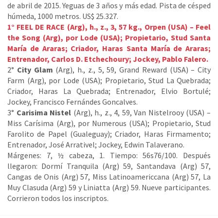
de abril de 2015. Yeguas de 3 años y más edad. Pista de césped
húmeda, 1000 metros. US$ 25.327.
1° FEEL DE RACE (Arg), h., z., 3, 57 kg., Orpen (USA) – Feel
the Song (Arg), por Lode (USA); Propietario, Stud Santa
María de Araras; Criador, Haras Santa María de Araras;
Entrenador, Carlos D. Etchechoury; Jockey, Pablo Falero.
2°
City Glam
(Arg), h., z., 5, 59, Grand Reward (USA) – City
Farm (Arg), por Lode (USA); Propietario, Stud La Quebrada;
Criador, Haras La Quebrada; Entrenador, Elvio Bortulé;
Jockey, Francisco Fernándes Goncalves.
3°
Carisima Nistel
(Arg), h., z., 4, 59, Van Nistelrooy (USA) –
Miss Carísima (Arg), por Numerous (USA); Propietario, Stud
Farolito de Papel (Gualeguay); Criador, Haras Firmamento;
Entrenador, José Arrativel; Jockey, Edwin Talaverano.
Márgenes: 7, ½ cabeza, 1. Tiempo: 56s76/100. Después
llegaron: Dormí Tranquila (Arg) 59, Santandava (Arg) 57,
Cangas de Onis (Arg) 57, Miss Latinoamericcana (Arg) 57, La
Muy Clasuda (Arg) 59 y Liniatta (Arg) 59. Nueve participantes.
Corrieron todos los inscriptos.