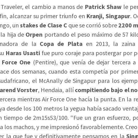
Traveler, el cambio a manos de
Patrick
Shaw
le pe
fin, alcanzar su primer triunfo en
Kranji, Singapur
. O
ngo, un
stakes de Clase C
que se corrió sobre
2200 m
la hija de
Orpen
portando el peso máximo de 57 kil
anadora de la
Copa de Plata
en 2013, la zaina
su
Haras Usasti
fue puro coraje para postergar por p
r Force One
(Pentire), que venía de dejar tercera a
hace dos semanas, cuando esta competía por primer
udafricano, el McAnally de Singapur para los ejemp
arend Vorster
, Hendaia, allí
compitiendo bajo el n
tercera mientras Air
Force One hacía la punta.
En la r
 ya desde los 100 metros la yegua había sacado ventaja
n tiempo de 2m15s53/100. “Fue un gran esfuerzo, p
los a los machos, y me impresionó favorablemente. Cre
ser la que fue y definitivamente pensamos en la
Sin