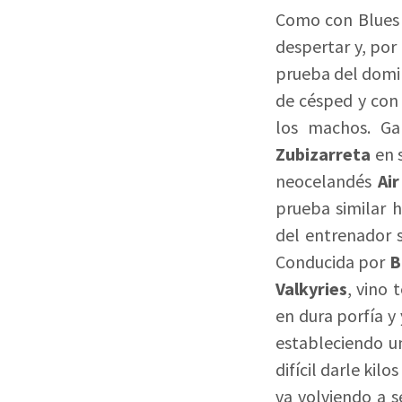
Como con Blues 
despertar y, por 
prueba del domi
de césped y con 
los machos. G
Zubizarreta
en 
neocelandés
Ai
prueba similar 
del entrenador s
Conducida por
B
Valkyries
, vino 
en dura porfía y
estableciendo u
difícil darle ki
va volviendo a 