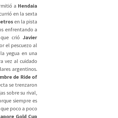
rmitió a
Hendaia
currió en la sexta
etros
en la pista
os enfrentando a
 que crió
Javier
or el pescuezo al
 la yegua en una
a vez al cuidado
lares argentinos.
ombre de Ride of
ecta se trenzaron
s sobre su rival,
orque siempre es
o que poco a poco
gapore Gold Cup