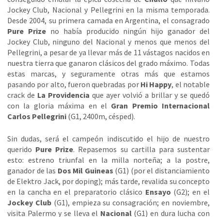
Jockey Club, Nacional y Pellegrini en la misma temporada.
Desde 2004, su primera camada en Argentina, el consagrado
Pure Prize
no había producido ningún hijo ganador del
Jockey Club, ninguno del Nacional y menos que menos del
Pellegrini, a pesar de ya llevar más de 11 vástagos nacidos en
nuestra tierra que ganaron clásicos del grado máximo. Todas
estas marcas, y seguramente otras más que estamos
pasando por alto, fueron quebradas por
Hi Happy
, el notable
crack de
La Providencia
que ayer volvió a brillar y se quedó
con la gloria máxima en el
Gran Premio Internacional
Carlos Pellegrini
(G1, 2400m, césped).
Sin dudas, será el campeón indiscutido el hijo de nuestro
querido
Pure Prize
. Repasemos su cartilla para sustentar
esto: estreno triunfal en la milla norteña; a la postre,
ganador de las
Dos Mil Guineas
(G1) (por el distanciamiento
de Elektro Jack, por doping); más tarde, revalida su concepto
en la cancha en el preparatorio clásico
Ensayo
(G2); en el
Jockey Club
(G1), empieza su consagración; en noviembre,
visita Palermo y se lleva el
Nacional
(G1) en dura lucha con