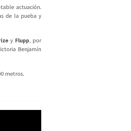
table actuación.
as de la pueba y
ize
y
Flupp
, por
victoria Benjamín
00 metros.