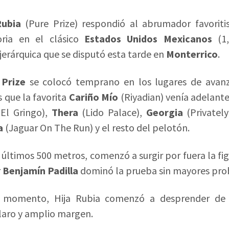
Rubia
(Pure Prize) respondió al abrumador favorit
oria en el clásico
Estados Unidos Mexicanos
(1,
erárquica que se disputó esta tarde en
Monterrico
.
 Prize
se colocó temprano en los lugares de avanz
s que la favorita
Cariño Mío
(Riyadian) venía adelant
El Gringo),
Thera
(Lido Palace),
Georgia
(Privately
a
(Jaguar On The Run) y el resto del pelotón.
 últimos 500 metros, comenzó a surgir por fuera la fig
r
Benjamín Padilla
dominó la prueba sin mayores pro
e momento, Hija Rubia comenzó a desprender de s
laro y amplio margen.