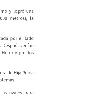
ismo y logró una
000 metros), la
ada por el lado
e. Después venían
 Held) y por los
ura de Hija Rubia
blemas.
us rivales para