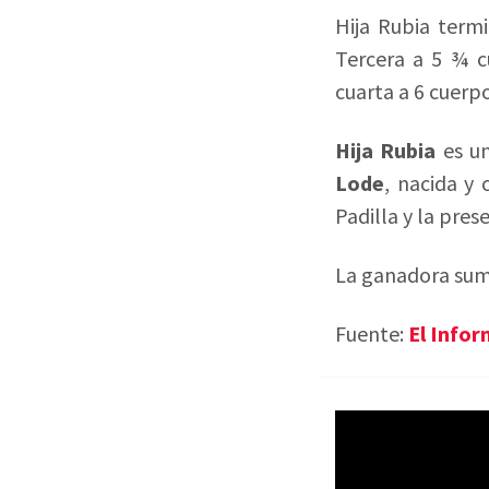
Hija Rubia term
Tercera a 5 ¾ c
cuarta a 6 cuer
Hija Rubia
es un
Lode
, nacida y 
Padilla y la pre
La ganadora sumó
Fuente:
El Infor