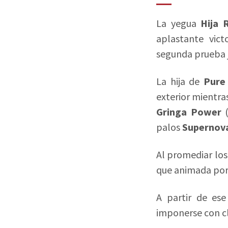
La yegua
Hija 
aplastante vict
segunda prueba j
La hija de
Pure
exterior mientra
Gringa Power
(
palos
Supernov
Al promediar los
que animada po
A partir de es
imponerse con c