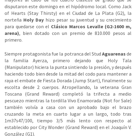
disputaron este domingo en el hipódromo local. Como Jack
of Hearts (Stay Thirsty) en el Ciudad de La Plata (G2), la
norteña
Holy Day
hizo pesar su juventud y su crecimiento
para quedarse con el
Clásico Marcos Levalle (G2-1600 m,
arena)
, bien dotado con un premio de 810.000 pesos al
primero.
Siempre protagonista fue la potranca del Stud
Aguarenas
de
la familia Ayerza, primero dejando que Holy Tala
(Manipulator) hiciera la punta sintiendo la presión, y después
haciendo todo bien desde la mitad del codo para mantener a
raya el embate de Fiesta Dorada (Jump Start), finalmente su
escolta desde 2 cuerpos. Atropellando, la veterana Gran
Toscana (Grand Reward) completó la trifecta a medio
pescuezo mientras la tordilla Vivo Enamorada (Not for Sale)
también volvía a casa con un aprobado bajo el brazo
cruzando la meta en cuarto lugar a un largo, todo tras
1m37s47/100, tiempo 3/5 más lento con respecto al
establecido por City Wonder (Grand Reward) en el Joaquín V.
González (G1).