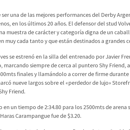
e ser una de las mejores performances del Derby Arge
nos, en los últimos 20 años. El defensor del stud Volv
na muestra de carácter y categoría digna de un caballo
n muy cada tanto y que están destinados a grandes c
es se estrenó en la silla del entrenado por Javier Fren
o, marcando siempre de cerca al puntero Shy Friend, 
800mts finales y llamándolo a correr de firme durante 
 marcó nueve largos sobre el «perdedor de lujo» Storef
 Shy Friend.
uvo en un tiempo de 2:34.80 para los 2500mts de arena s
l Haras Carampangue fue de $3.20.