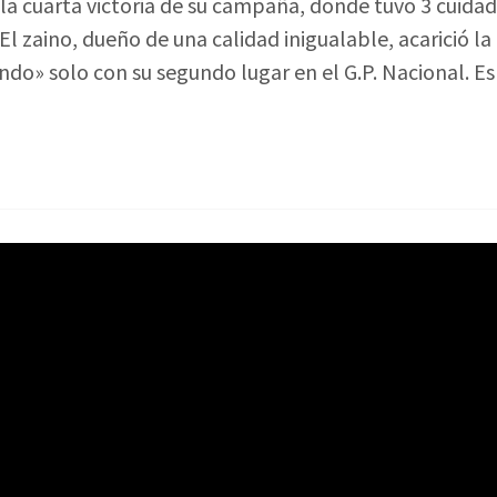
a la cuarta victoria de su campaña, donde tuvo 3 cuidad
El zaino, dueño de una calidad inigualable, acarició la
ndo» solo con su segundo lugar en el G.P. Nacional. Es