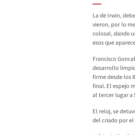
La de Irwin, deb
vieron, por lo me
colosal, dando u
esos que aparece
Francisco Goncalv
desarrollo limpi
firme desde los 
final. El espejo
al tercer lugar a
El reloj, se det
del criado por e