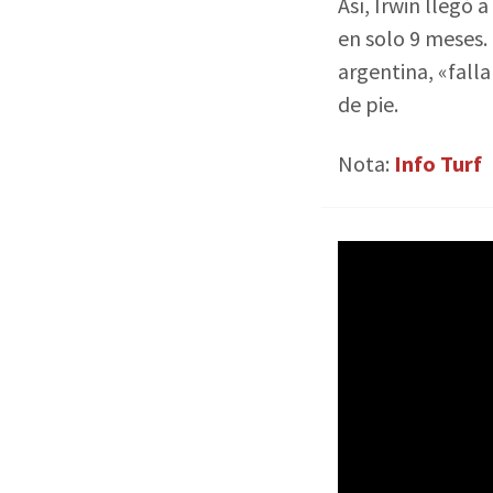
Así, Irwin llegó 
en solo 9 meses. 
argentina, «falla
de pie.
Nota:
Info Turf