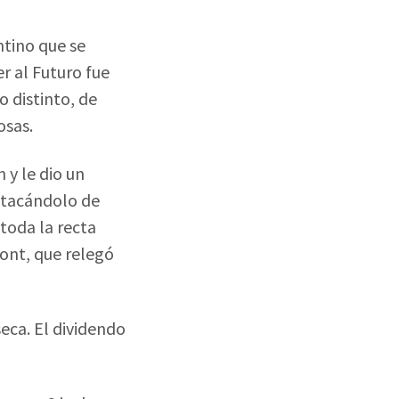
ntino que se
er al Futuro fue
 distinto, de
osas.
 y le dio un
atacándolo de
toda la recta
ront, que relegó
eca. El dividendo