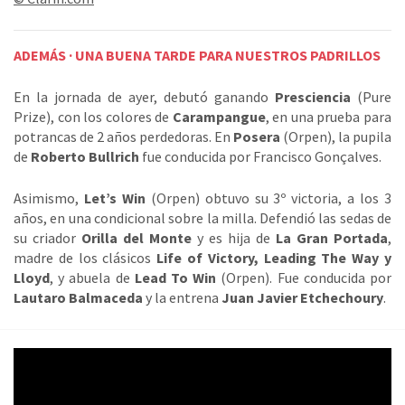
ADEMÁS · UNA BUENA TARDE PARA NUESTROS PADRILLOS
En la jornada de ayer, debutó ganando
Presciencia
(Pure
Prize), con los colores de
Carampangue
, en una prueba para
potrancas de 2 años perdedoras. En
Posera
(Orpen), la pupila
de
Roberto Bullrich
fue conducida por Francisco Gonçalves.
Asimismo,
Let’s Win
(Orpen) obtuvo su 3º victoria, a los 3
años, en una condicional sobre la milla. Defendió las sedas de
su criador
Orilla del Monte
y es hija de
La Gran Portada
,
madre de los clásicos
Life of Victory, Leading The Way y
Lloyd
, y abuela de
Lead To Win
(Orpen). Fue conducida por
Lautaro Balmaceda
y la entrena
Juan Javier Etchechoury
.