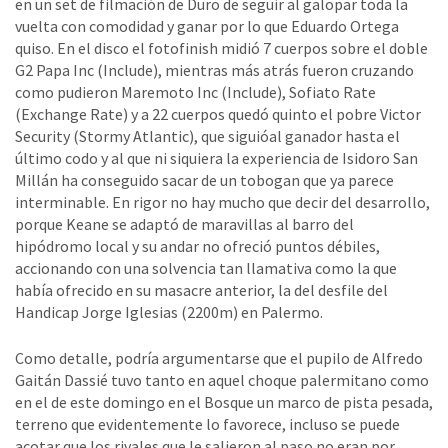
en un set de filmación de Duro de seguir al galopar toda la
vuelta con comodidad y ganar por lo que Eduardo Ortega
quiso. En el disco el fotofinish midió 7 cuerpos sobre el doble
G2 Papa Inc (Include), mientras más atrás fueron cruzando
como pudieron Maremoto Inc (Include), Sofiato Rate
(Exchange Rate) y a 22 cuerpos quedó quinto el pobre Victor
Security (Stormy Atlantic), que siguióal ganador hasta el
último codo y al que ni siquiera la experiencia de Isidoro San
Millán ha conseguido sacar de un tobogan que ya parece
interminable. En rigor no hay mucho que decir del desarrollo,
porque Keane se adaptó de maravillas al barro del
hipódromo local y su andar no ofreció puntos débiles,
accionando con una solvencia tan llamativa como la que
había ofrecido en su masacre anterior, la del desfile del
Handicap Jorge Iglesias (2200m) en Palermo.
Como detalle, podría argumentarse que el pupilo de Alfredo
Gaitán Dassié tuvo tanto en aquel choque palermitano como
en el de este domingo en el Bosque un marco de pista pesada,
terreno que evidentemente lo favorece, incluso se puede
acotar que los rivales que le salieron al paso no eran por