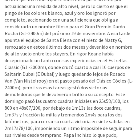
actualidad una medida de alto nivel, pero lo cierto es que el
pingo de los colores blanco, azul y oro los ignoró por
completo, accionando con una suficiencia que obliga a
considerarlo un nombre filoso para el Gran Premio Dardo
Rocha (G1-2400m) del próximo 19 de noviembre. A esa tarde
apunta el equipo de Santa Elena con el nieto de Matty G,
remozado en estos últimos dos meses y devenido en nombre
de alto vuelo entre los stayers. En rigor Keane había
decepcionado un tanto con sus experiencias en el Estrellas
Classic (G1 -2000m), donde cruzó cuarto a casi 10 cuerpos de
Saltarin Dubai (E Dubai) y luego quedando lejos de Rosado
Van (Van Nistelrooy) en el pasto pesado del Clásico Cócles (L-
2400m), pero tras esas tareas gestó dos victorias
demoledoras que le devolvieron brillo a su concepto. Este
domingo pasó las cuatro cuadras iniciales en 25s58/100, los
800 en 48s87/100, por debajo de 1m13s las doce cuadras,
1m37s y fracción la milla y tremendos 2m4s para los dos
kilómetros, para cerrar su cuarta victoria en siete salidas en
2m17s78/100, imponiendo un ritmo imposible de seguir para
sus rivales desde temprano. Papa Inc hizo lo que pudo,