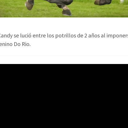
Candy se lució entre los potrillos de 2 años al imponer
enino Do Rio.