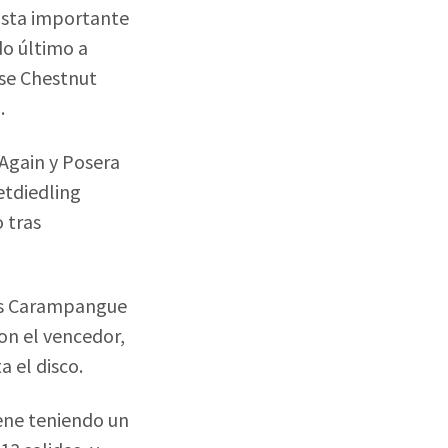
ista importante
do último a
se Chestnut
.
 Again y Posera
etdiedling
o tras
aras Carampangue
on el vencedor,
a el disco.
ene teniendo un