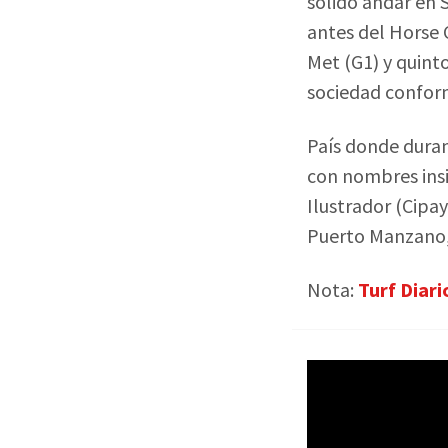
sólido andar en S
antes del Horse 
Met (G1) y quinto
sociedad conform
País donde duran
con nombres insi
Ilustrador (Cipay
Puerto Manzano,
Nota:
Turf Diari