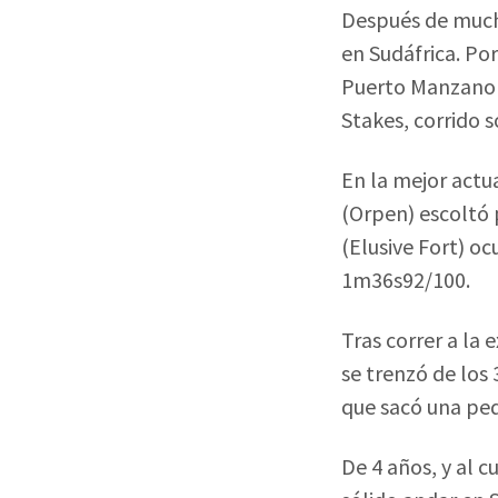
Después de much
en Sudáfrica. Por
Puerto Manzano 
Stakes, corrido 
En la mejor actu
(Orpen) escoltó
(Elusive Fort) oc
1m36s92/100.
Tras correr a la
se trenzó de los
que sacó una peq
De 4 años, y al 