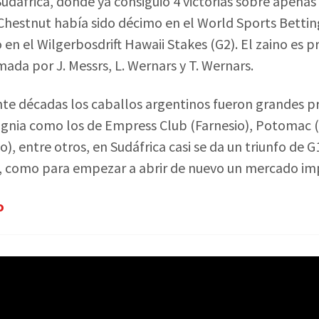
udáfrica, donde ya consiguió 4 victorias sobre apenas 
Chestnut había sido décimo en el World Sports Bett
 en el Wilgerbosdrift Hawaii Stakes (G2). El zaino es 
ada por J. Messrs, L. Wernars y T. Wernars.
te décadas los caballos argentinos fueron grandes p
gnia como los de Empress Club (Farnesio), Potomac (L
o), entre otros, en Sudáfrica casi se da un triunfo de G
 como para empezar a abrir de nuevo un mercado im
o