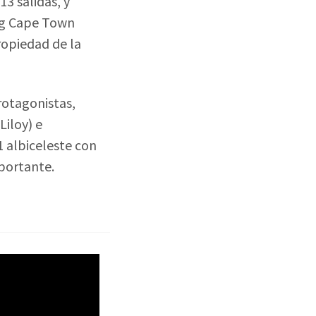
13 salidas, y
ing Cape Town
propiedad de la
rotagonistas,
iloy) e
1 albiceleste con
portante.