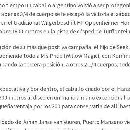
o tiempo un caballo argentino volvió a ser protagon
 apenas 3/4 de cuerpo se le escapó la victoria el sába
en el tradicional Wilgerbosdrift HF Oppenheimer Hor
sobre 1600 metros en la pista de césped de Turffontein
ación de su más que positiva campaña, el hijo de Seek
 poniendo todo a M’s Pride (Willow Magic), con Komm
upando la tercera posición, a otros 2 1/4 cuerpos, tod
 expectativa y por dentro, el caballo criado por el H
 300 metros al disco en un mano a mano excepcional c
ueña ventaja por los 200 para conservarla de allí hast
cuidado de Johan Janse van Vuuren, Puerto Manzano vi