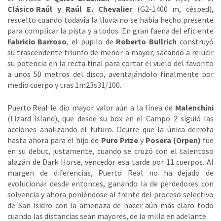
Clásico Raúl y Raúl E. Chevalier
(G2-1400 m, césped),
resuelto cuando todavía la lluvia no se había hecho presente
para complicar la pista y a todos. En gran faena del eficiente
Fabricio Barroso
, el pupilo de
Roberto Bullrich
construyó
su trascendente triunfo de menor a mayor, sacando a relucir
su potencia en la recta final para cortar el vuelo del favorito
a unos 50 metros del disco, aventajándolo finalmente por
medio cuerpo y tras 1m23s31/100.
Puerto Real le dio mayor valor aún a la línea de
Malenchini
(Lizard Island), que desde su box en el Campo 2 siguió las
acciones analizando el futuro. Ocurre que la única derrota
hasta ahora para el hijo de
Pure Prize
y
Posera (Orpen)
fue
en su debut, justamente, cuando se cruzó con el talentoso
alazán de Dark Horse, vencedor esa tarde por 11 cuerpos. Al
margen de diferencias, Puerto Real no ha dejado de
evolucionar desde entonces, ganando la de perdedores con
solvencia y ahora poniéndose al frente del proceso selectivo
de San Isidro con la amenaza de hacer aún más claro todo
cuando las distancias sean mayores, de la milla en adelante.