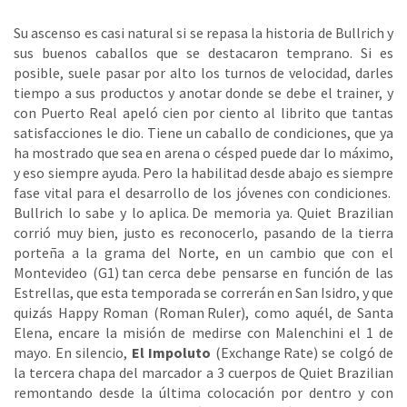
Su ascenso es casi natural si se repasa la historia de Bullrich y
sus buenos caballos que se destacaron temprano. Si es
posible, suele pasar por alto los turnos de velocidad, darles
tiempo a sus productos y anotar donde se debe el trainer, y
con Puerto Real apeló cien por ciento al librito que tantas
satisfacciones le dio. Tiene un caballo de condiciones, que ya
ha mostrado que sea en arena o césped puede dar lo máximo,
y eso siempre ayuda. Pero la habilitad desde abajo es siempre
fase vital para el desarrollo de los jóvenes con condiciones.
Bullrich lo sabe y lo aplica. De memoria ya. Quiet Brazilian
corrió muy bien, justo es reconocerlo, pasando de la tierra
porteña a la grama del Norte, en un cambio que con el
Montevideo (G1) tan cerca debe pensarse en función de las
Estrellas, que esta temporada se correrán en San Isidro, y que
quizás Happy Roman (Roman Ruler), como aquél, de Santa
Elena, encare la misión de medirse con Malenchini el 1 de
mayo. En silencio,
El Impoluto
(Exchange Rate) se colgó de
la tercera chapa del marcador a 3 cuerpos de Quiet Brazilian
remontando desde la última colocación por dentro y con