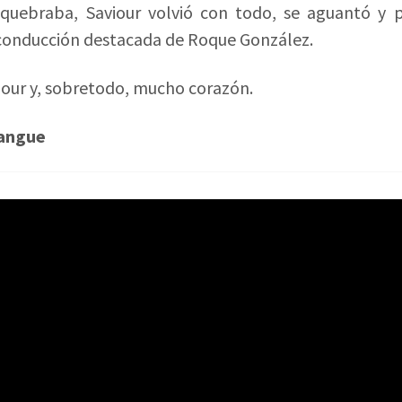
o quebraba, Saviour volvió con todo, se aguantó y p
 conducción destacada de Roque González.
our y, sobretodo, mucho corazón.
angue