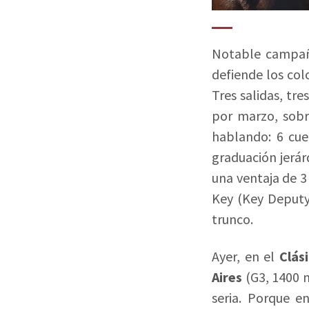
Notable campa
defiende los col
Tres salidas, tre
por marzo, sobr
hablando: 6 cue
graduación jerár
una ventaja de 3
Key (Key Deputy
trunco.
Ayer, en el
Clás
Aires
(G3, 1400 m
seria. Porque e