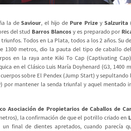
ña la de
Saviour
, el hijo de
Pure Prize
y
Salzurita
(
ores del stud
Barros Blancos
y es preparado por
Ric
s triunfos. Todos en La Plata, todos a los 2 años. Su de
e 1300 metros, dio la pauta del tipo de caballo d
rpos en la raya ante Kiki To Cap (Captivating Cap).
quica en el Clásico Luis María Doyhenard (G3, 1400 m
 cuerpos sobre El Pendex (Jump Start) y sepultando l
) por mantener la senda triunfal y aquel mentado i
ico Asociación de Propietarios de Caballos de Ca
etros), la confirmación de que el potrillo criado en
L
n un final de dientes apretados, cuando parecía 