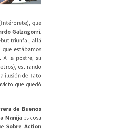
Intérprete), que
ardo Galzagorri
.
but triunfal, allá
el que estábamos
 A la postre, su
etros), estirando
a ilusión de Tato
nvicto que quedó
rrera de Buenos
a Manija
es cosa
que
Sobre Action